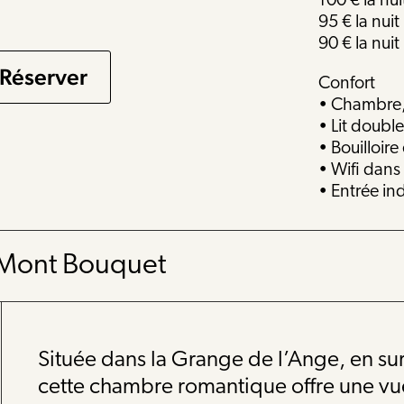
100 € la nui
95 € la nuit
90 € la nuit
Réserver
Confort
• Chambre, 
• Lit doub
• Bouilloire
• Wifi dan
• Entrée i
 Mont Bouquet
Située dans la Grange de l’Ange, en s
cette chambre romantique offre une vu