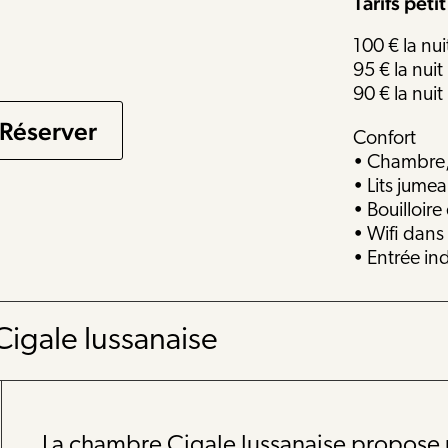
Tarifs
peti
100 € la nui
95 € la nuit
90 € la nuit
Réserver
Confort
• Chambre, 
• Lits jume
• Bouilloire
• Wifi dan
• Entrée i
igale lussanaise
La chambre Cigale lussanaise propose