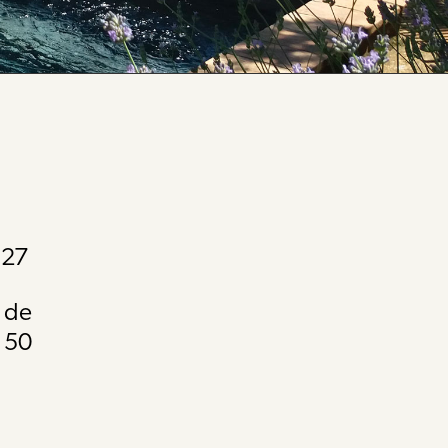
327
m de
à 50